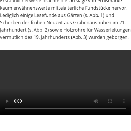
Erstaunlicherweise brachte die Ortslage von Proßmarke
kaum erwähnenswerte mittelalterliche Fundstücke hervor.
Lediglich einige Lesefunde aus Gärten (s. Abb. 1) und
Scherben der frühen Neuzeit aus Grabenaushüben im 21.
Jahrhundert (s. Abb. 2) sowie Holzrohre für Wasserleitungen
vermutlich des 19. Jahrhunderts (Abb. 3) wurden geborgen.