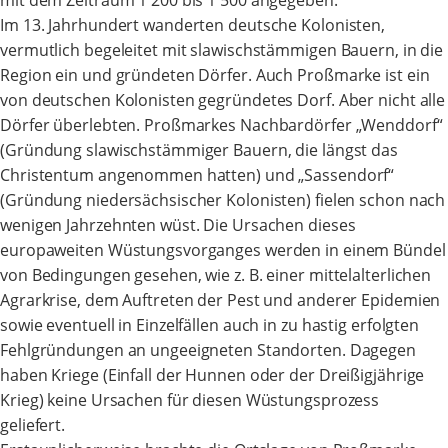
mit dem Zeitraum 1 200 bis 1 500 angegeben.
Im 13. Jahrhundert wanderten deutsche Kolonisten,
vermutlich begeleitet mit slawischstämmigen Bauern, in die
Region ein und gründeten Dörfer. Auch Proßmarke ist ein
von deutschen Kolonisten gegründetes Dorf. Aber nicht alle
Dörfer überlebten. Proßmarkes Nachbardörfer „Wenddorf“
(Gründung slawischstämmiger Bauern, die längst das
Christentum angenommen hatten) und „Sassendorf“
(Gründung niedersächsischer Kolonisten) fielen schon nach
wenigen Jahrzehnten wüst. Die Ursachen dieses
europaweiten Wüstungsvorganges werden in einem Bündel
von Bedingungen gesehen, wie z. B. einer mittelalterlichen
Agrarkrise, dem Auftreten der Pest und anderer Epidemien
sowie eventuell in Einzelfällen auch in zu hastig erfolgten
Fehlgründungen an ungeeigneten Standorten. Dagegen
haben Kriege (Einfall der Hunnen oder der Dreißigjährige
Krieg) keine Ursachen für diesen Wüstungsprozess
geliefert.