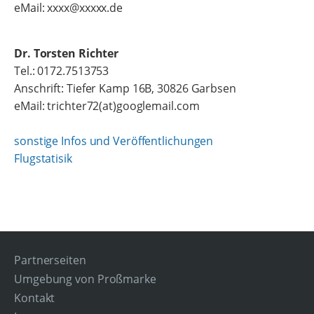
eMail: xxxx@xxxxx.de
Dr. Torsten Richter
Tel.: 0172.7513753
Anschrift: Tiefer Kamp 16B, 30826 Garbsen
eMail: trichter72(at)googlemail.com
sonstige Infos und Veröffentlichungen
Flugstatisik
Partnerseiten
Umgebung von Proßmarke
Kontakt