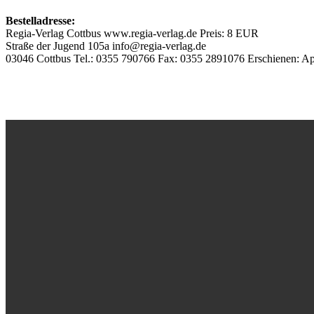
Bestelladresse:
Regia-Verlag Cottbus www.regia-verlag.de Preis: 8 EUR
Straße der Jugend 105a info@regia-verlag.de
03046 Cottbus Tel.: 0355 790766 Fax: 0355 2891076 Erschienen: Ap