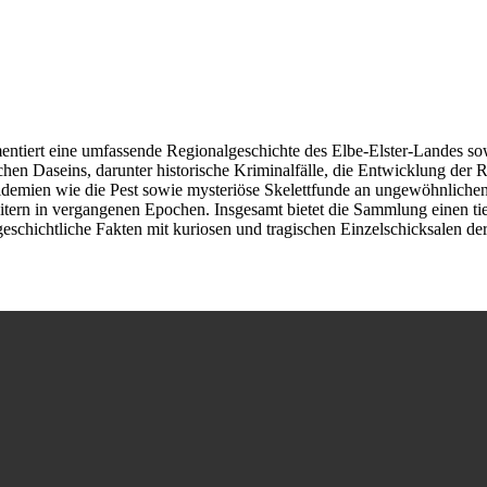
entiert eine umfassende Regionalgeschichte des Elbe-Elster-Landes so
chen Daseins, darunter historische Kriminalfälle, die Entwicklung der
emien wie die Pest sowie mysteriöse Skelettfunde an ungewöhnlichen Or
 in vergangenen Epochen. Insgesamt bietet die Sammlung einen tiefen
eschichtliche Fakten mit kuriosen und tragischen Einzelschicksalen de