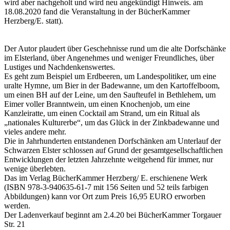
wird aber nachgeholt und wird neu angekündigt Hinweis. am
18.08.2020 fand die Veranstaltung in der BücherKammer
Herzberg/E. statt).
Der Autor plaudert über Geschehnisse rund um die alte Dorfschänke
im Elsterland, über Angenehmes und weniger Freundliches, über
Lustiges und Nachdenkenswertes.
Es geht zum Beispiel um Erdbeeren, um Landespolitiker, um eine
uralte Hymne, um Bier in der Badewanne, um den Kartoffelboom,
um einen BH auf der Leine, um den Saufteufel in Bethlehem, um
Eimer voller Branntwein, um einen Knochenjob, um eine
Kanzleiratte, um einen Cocktail am Strand, um ein Ritual als
„nationales Kulturerbe“, um das Glück in der Zinkbadewanne und
vieles andere mehr.
Die in Jahrhunderten entstandenen Dorfschänken am Unterlauf der
Schwarzen Elster schlossen auf Grund der gesamtgesellschaftlichen
Entwicklungen der letzten Jahrzehnte weitgehend für immer, nur
wenige überlebten.
Das im Verlag BücherKammer Herzberg/ E. erschienene Werk
(ISBN 978-3-940635-61-7 mit 156 Seiten und 52 teils farbigen
Abbildungen) kann vor Ort zum Preis 16,95 EURO erworben
werden.
Der Ladenverkauf beginnt am 2.4.20 bei BücherKammer Torgauer
Str. 21