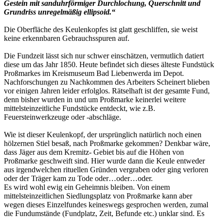
Gestein mit sanduhrförmiger Durchlochung, Querschnitt und
Grundriss unregelmäßig ellipsoid.“
Die Oberfläche des Keulenkopfes ist glatt geschliffen, sie weist
keine erkennbaren Gebrauchsspuren auf.
Die Fundzeit lässt sich nur schwer einschätzen, vermutlich datiert
diese um das Jahr 1850. Heute befindet sich dieses älteste Fundstück
Proßmarkes im Kreismuseum Bad Liebenwerda im Depot.
Nachforschungen zu Nachkommen des Arbeiters Scheinert blieben
vor einigen Jahren leider erfolglos. Rätselhaft ist der gesamte Fund,
denn bisher wurden in und um Proßmarke keinerlei weitere
mittelsteinzeitliche Fundstücke entdeckt, wie z.B.
Feuersteinwerkzeuge oder -abschläge.
Wie ist dieser Keulenkopf, der ursprünglich natürlich noch einen
hölzernen Stiel besaß, nach Proßmarke gekommen? Denkbar wäre,
dass Jäger aus dem Kremitz- Gebiet bis auf die Höhen von
Proßmarke geschweift sind. Hier wurde dann die Keule entweder
aus irgendwelchen rituellen Gründen vergraben oder ging verloren
oder der Träger kam zu Tode oder…oder…oder.
Es wird wohl ewig ein Geheimnis bleiben. Von einem
mittelsteinzeitlichen Siedlungsplatz von Proßmarke kann aber
wegen dieses Einzelfundes keineswegs gesprochen werden, zumal
die Fundumstände (Fundplatz, Zeit, Befunde etc.) unklar sind. Es