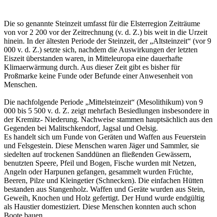
Die so genannte Steinzeit umfasst für die Elsterregion Zeiträume
von vor 2 200 vor der Zeitrechnung (v. d. Z.) bis weit in die Urzeit
hinein. In der ältesten Periode der Steinzeit, der „Altsteinzeit“ (vor 9
000 v. d. Z.) setzte sich, nachdem die Auswirkungen der letzten
Eiszeit überstanden waren, in Mitteleuropa eine dauerhafte
Klimaerwärmung durch. Aus dieser Zeit gibt es bisher für
Proßmarke keine Funde oder Befunde einer Anwesenheit von
Menschen.
Die nachfolgende Periode „Mittelsteinzeit“ (Mesolithikum) von 9
000 bis 5 500 v. d. Z. zeigt mehrfach Besiedlungen insbesondere in
der Kremitz- Niederung. Nachweise stammen hauptsächlich aus den
Gegenden bei Malitschkendorf, Jagsal und Oelsig.
Es handelt sich um Funde von Geräten und Waffen aus Feuerstein
und Felsgestein. Diese Menschen waren Jäger und Sammler, sie
siedelten auf trockenen Sanddünen an fließenden Gewässern,
benutzten Speere, Pfeil und Bogen, Fische wurden mit Netzen,
Angeln oder Harpunen gefangen, gesammelt wurden Früchte,
Beeren, Pilze und Kleingetier (Schnecken). Die einfachen Hütten
bestanden aus Stangenholz. Waffen und Geräte wurden aus Stein,
Geweih, Knochen und Holz gefertigt. Der Hund wurde endgültig
als Haustier domestiziert. Diese Menschen konnten auch schon
Boote bauen.